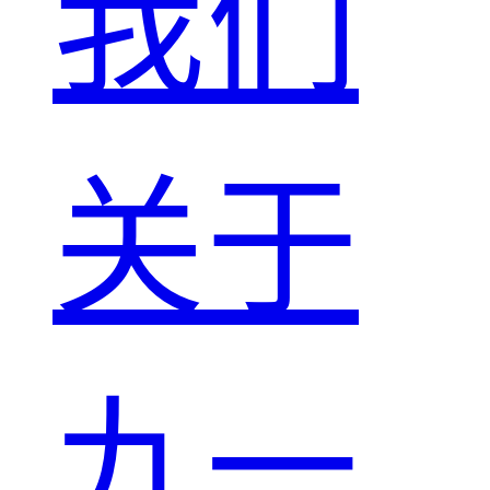
我们
关于
九一