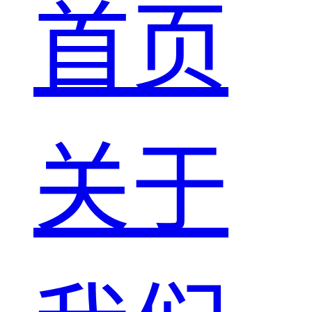
首页
关于