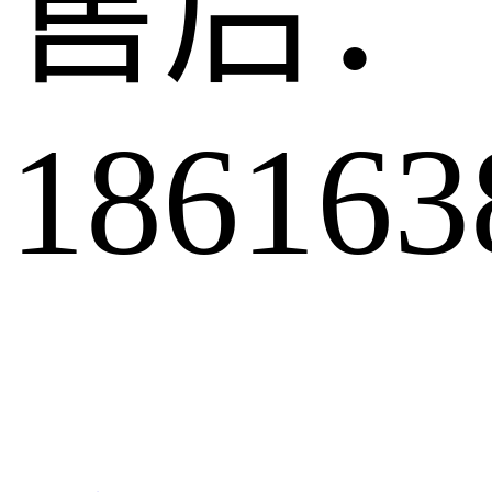
售后：
186163