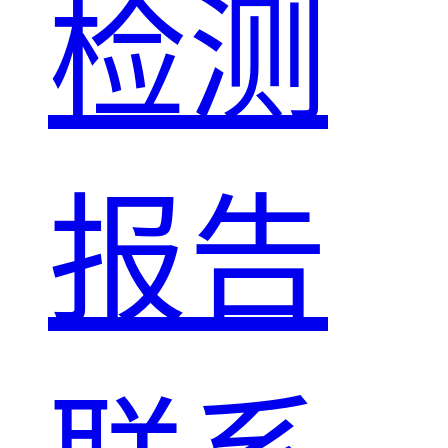
检测
报告