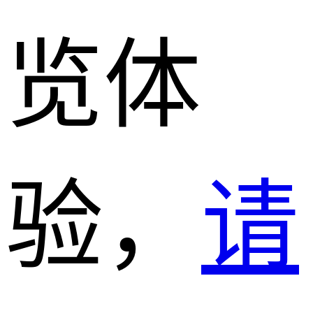
览体
验，
请