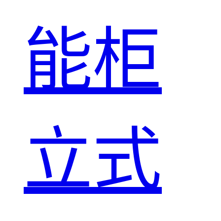
能柜
立式