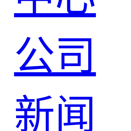
公司
新闻