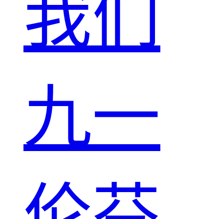
我们
九一
伦芬