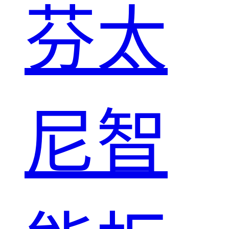
芬太
尼智