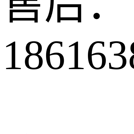
售后：
186163