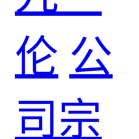
伦
公
司宗