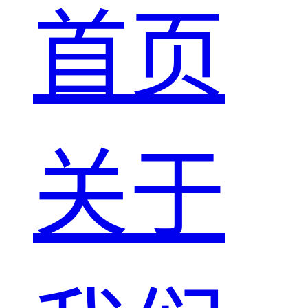
首页
关于