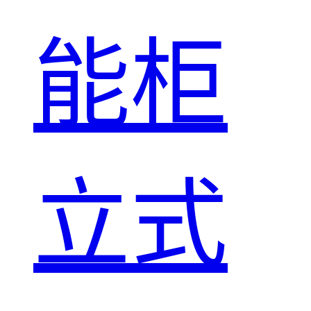
能柜
立式