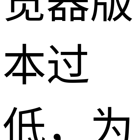
览器版
本过
低，为