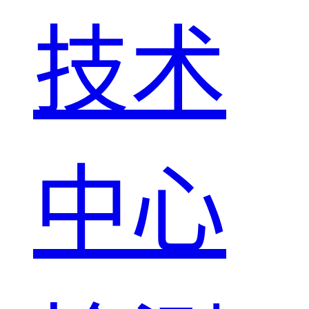
技术
中心