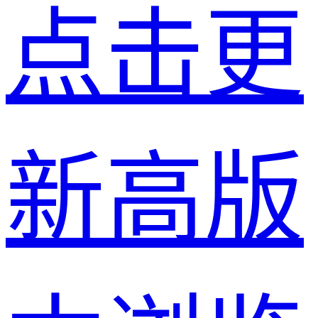
点击更
新高版