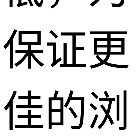
保证更
佳的浏