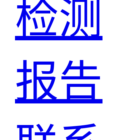
检测
报告