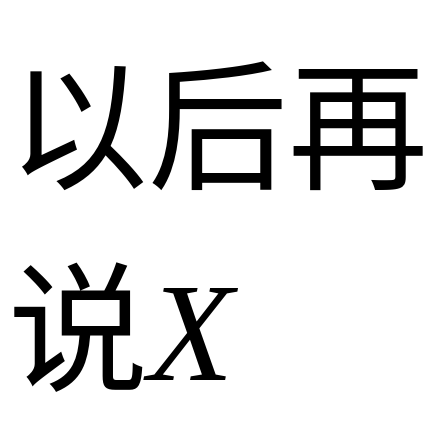
以后再
说
X