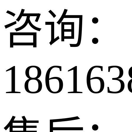
咨询：
186163