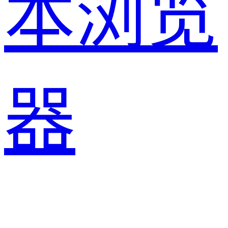
本浏览
器