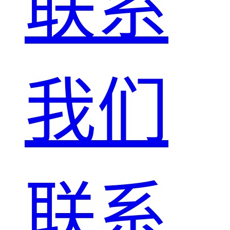
联系
我们
联系