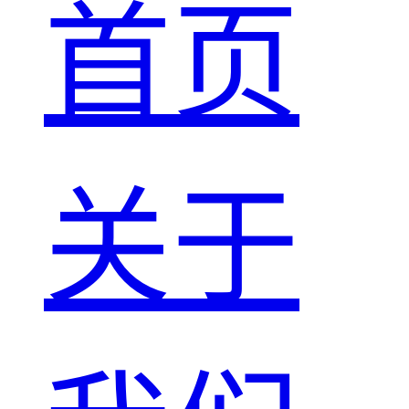
首页
关于